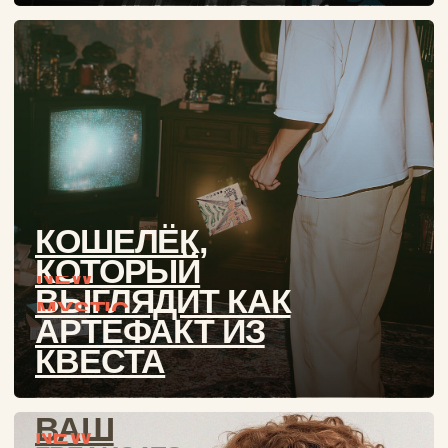
КАЖДОГО МОЖЕТ
ПОКОРИТЬ NEW
NIPPON!
МИНИ-
КОШЕЛЬКИ
ТОЛЬКО КАРТЫ.
ТОЧНО. БЕЗ
КОМПРОМИССОВ