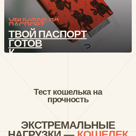
ДНК БРЕНДА
НЬЮ
РАССКАЗЫВАЕМ
КТО МЫ ТАКИЕ
Подписывайтесь на нашу
рассылку,
чтобы быть
всегда в курсе всех
новинок и эксклюзивных
коллабораций
Даю согласие на рекламную рассылку и
обработку персональных данных
Подписаться