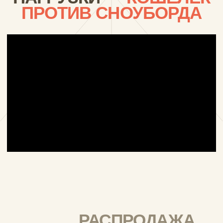
Каталог
КОШЕЛЬКИ
МИНИ-
КОШЕЛЬКИ
ОБЛОЖКИ НА
ПАСПОРТ
СПОРТ
ПОЛОТЕНЦЕ
ПЛЯЖ
ПОЛОТЕНЦЕ
О компании
О
БРЕНДЕ
ПРОДУКЦИЯ ИЗ
TYVEK
ПРОДУКЦИИ ИЗ