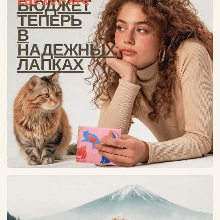
ОБЛОЖКИ НА
ПАСПОРТ
ТВОЙ ПАСПОРТ
ГОТОВ
К
ПУТЕШЕСТВИЮ?
Тест кошелька на
прочность
ЭКСТРЕМАЛЬНЫЕ
НАГРУЗКИ —
КОШЕЛЕК
ПРОТИВ СНОУБОРДА