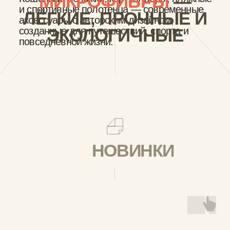
NEW
NEW
NEW
0.0
(
0
)
0.0
(
0
)
0.0
Спортивное
Пляжное полотенце
Спортивное
полотенце New Trek
New Lavanda
полотенце New
Skatedevils
1 878
₽
2 255
₽
Смотреть все новинки
1 878
₽