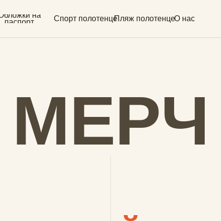
и на
Спорт полотенце
Пляж полотенце
О нас
рт
ЕРЧ
ный мерч из
атериала
бкого, с