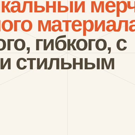
ильным
 от НЬЮ идеально
я различных целей
мерч, промо-акции,
и многое другое.
 сотрудничество