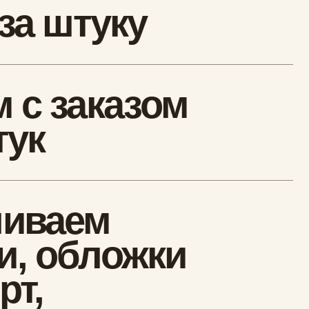
,
естве
расом
нтно