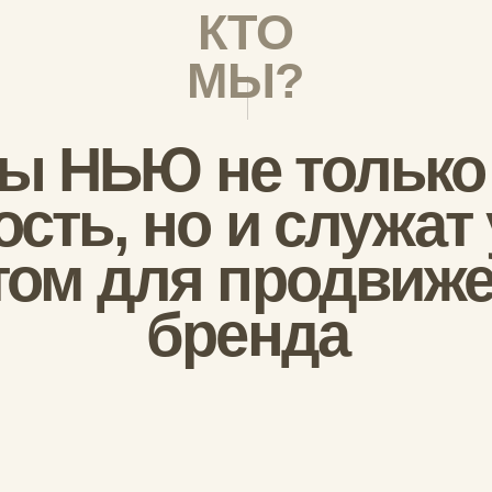
ть, но и служат ун
м для продвижения
бренда