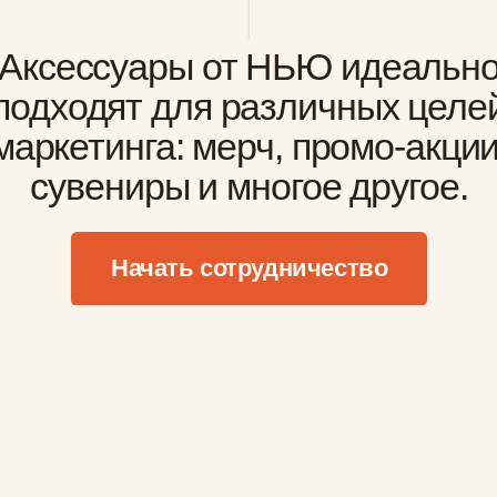
КТО
МЫ?
 НЬЮ не только ож