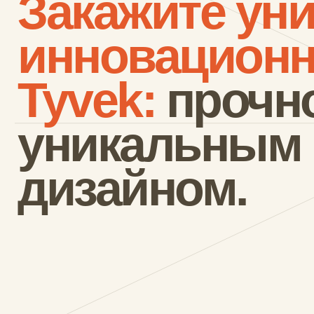
уникальным и ст
дизайном.
Аксессуары
подходят дл
маркетинга: 
сувениры 
Начать