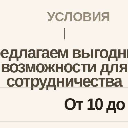
От 10 до 15 
ЛЛАБОРАЦИИ
От 999 ₽ за 
леживаем самые
Работаем с з
обы превратить их
от 300 штук
е коллаборации
ми личностями со
Изготавлива
олков мира
кошельки, о