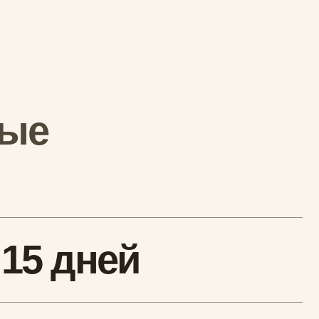
дней
штуку
аказом
ем
бложки