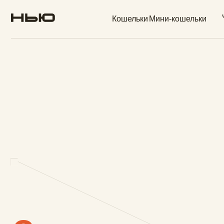
Обложк
Кошельки
Мини-кошельки
паспо
М
Закажите уникаль
инновационного м
Tyvek:
прочного, ги