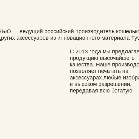
в высоком разрешении,
передавая всю богатую
цветовую палитру.
УСЛОВИЯ
длагаем выгодные
озможности для
отрудничества