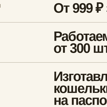
на паспорт,
кардхолдеры
несессеры
Команда New Wallet в сотруднич
с дизайнером-каллиграфом Пок
Лампасом создала уникальный
кошелёк. Это работа с выставки
дизайнера в Южной Корее элега
вписалась в формат кошелька.