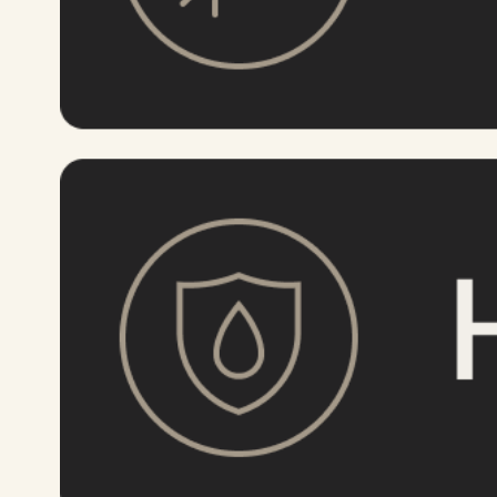
которое блокирует RFID-сигнал и не
позволит злоумышленникам украсть ваши
деньги и персональные данные. RFID-
кражами (часто их называют «скимминг»)
называют кражу денег или личных данных
с использованием RFID-сканера, систем
бесконтактной оплаты или даже
смартфона со специальной программой.