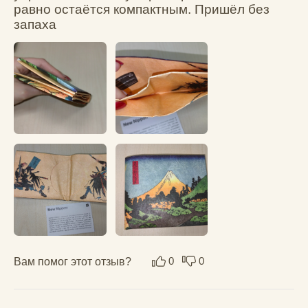
+7 (921) 967-
46-55
AGER@NEWWALLET.RU
Наб. реки Карповки, 5,
корпус 22, помещение 316,
Санкт-Петербург, 197376
Политика конфиденциальности
Публичная оферта
ОГРНИП: 310860314400048 / ИП Леонтьев А.К.
* Принадлежит Мета (Meta Platforms) -
запрещенная в РФ организация