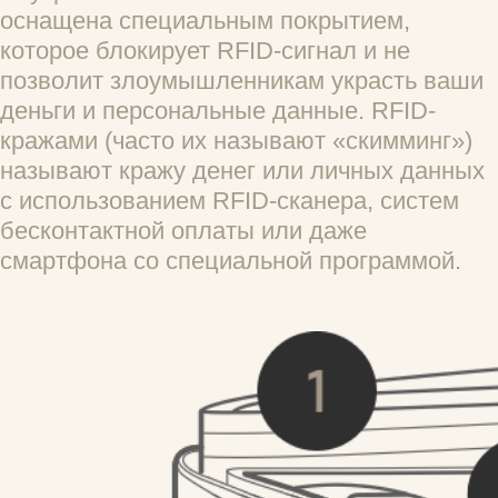
ГАРАНТИЯ И КАЧЕСТВО
Являясь производителем и контролируя
качество каждого товара, мы даем
гарантию - 365 дней. Гарантия
предоставляется только на скрытые
производственные дефекты, выявившиеся
в процессе эксплуатации. Если дефекты
возникли в случае неправильной
эксплуатации товара покупателем, то
гарантия аннулируется. Незнание
покупателем правил эксплуатации товара
не может служить причиной возмещения
денежных средств в случае нарушений
условий эксплуатации.