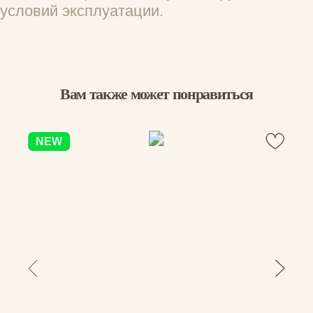
Вам помог этот отзыв?
0
0
Алиса
08.07.2026
Уже побывал со мной во Вьетнаме и в 
Таиланде. В целом привыкаешь (давно 
кошельками не пользовалась). Для меня 
главное, что занимает мало места и 
красивый
Вам помог этот отзыв?
0
0