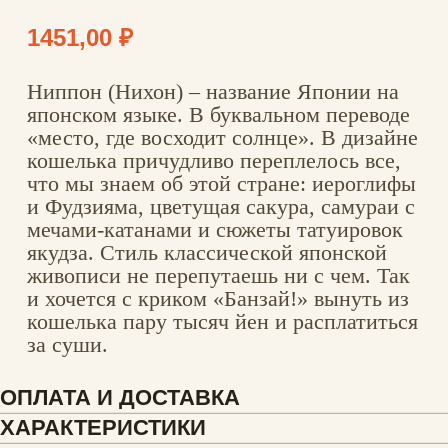
кошелька пару тысяч йен и расплатиться
за суши.
ОПЛАТА И ДОСТАВКА
ХАРАКТЕРИСТИКИ
ОСОБЕННОСТИ
ГАРАНТИЯ И КАЧЕСТВО
ОПЛАТА И ДОСТАВКА
Доставка по РФ (1-3 дня)
СДЭК от 220 ₽, Почта РФ от 197 ₽,
бесплатно при заказе от 3000 ₽. Оплата
картой онлайн, трек-номер сразу.
Доставка за рубеж (от 7 дней)
Почта РФ — 900 ₽, СДЭК — 550 ₽.
Отправляем в страны, принимающие
посылки из России. Оплата картой онлайн,
трек-номер сразу.
ХАРАКТЕРИСТИКИ