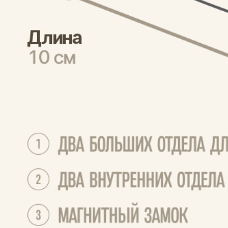
Отзывы о товаре
Сначала новые
Эльвина
20.07.2026
Впервые вижу такой тонкий кошелек, буду 
брать с собой на прогулку. Да и на вело 
удобно с ним. В карман помещается, 
вместительный