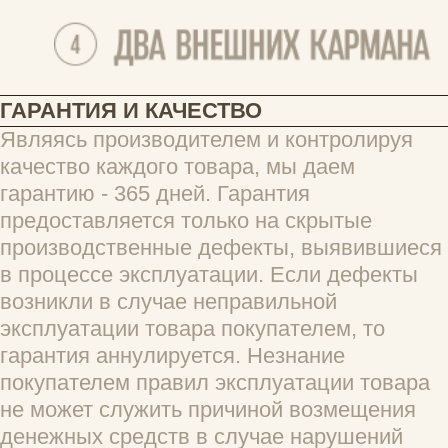
Вам помог этот отзыв?
0
0
Ольга
13.07.2026
Я такого не встречала! Очень красивый 
кошелёк, такой нечасто встретишь. Удобно, 
что он тонкий и действительно занимает 
мало места. А материал не боится воды.