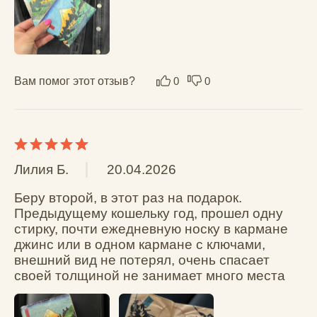
Вам помог этот отзыв?
0
0
Аноним
08.01.2026
Лучший модный молодежный кошелёк. 
Новые технологии в деле. Очень нравится. 
Прекрасный дизайн. Спасибо 
производителю.
Вам помог этот отзыв?
0
0
Ivan
18.12.2025
Отличный кошелек, удобный, 
вместительный, магниты не дают 