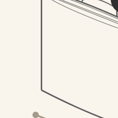
Вам также может понравиться
NEW
NEW
Пляжное полотенце New Tropic
Кошелёк New Vampi
2 255
₽
1 372
₽