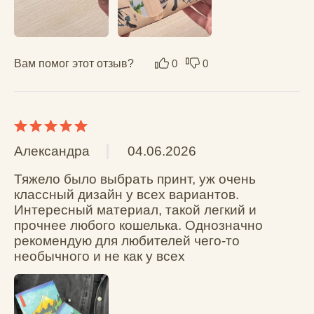
Маргарита К.
15.01.2026
Хорошее качество и и упаковка, 
закрывается на магнит, прочный и тонкий 👌🏼
Вам помог этот отзыв?
0
0
Елена П.
12.01.2026
Отличный кошелёк, довольно 
вместительный. Сильный магнит позволяет 
убрать более 15 купюр, и при этом все 
равно остаётся компактным. Пришёл без 
запаха