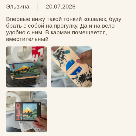
необычного и не как у всех
Вам помог этот отзыв?
0
0
Лилия Б.
20.04.2026
Беру второй, в этот раз на подарок. 
Предыдущему кошельку год, прошел одну 
стирку, почти ежедневную носку в кармане 
джинс или в одном кармане с ключами, 
внешний вид не потерял, очень спасает 
своей толщиной не занимает много места