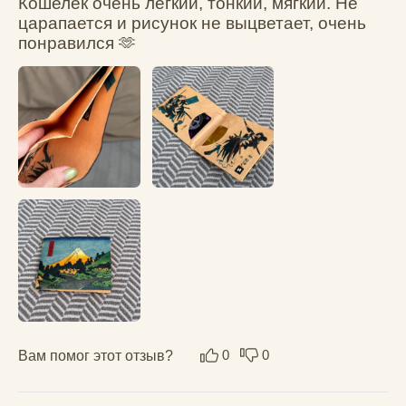
Вам помог этот отзыв?
0
0
Елена
10.12.2025
Искала стильный небольшой кошелек … как 
увидела , влюбилась в этот . Очень 
красивый принт , сделан качественно, 
приятный на ощупь материал. Компактный, 
тоненький даже с деньгами и картами . 
Поместится в любую сумочку