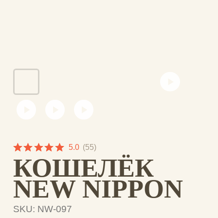
5.0
(
55
)
КОШЕЛЁК
NEW NIPPON
SKU:
NW-097
1451,00
₽
Ниппон (Нихон) – название Японии на
японском языке. В буквальном переводе
«место, где восходит солнце». В дизайне
кошелька причудливо переплелось все,
что мы знаем об этой стране: иероглифы
и Фудзияма, цветущая сакура, самураи с
мечами-катанами и сюжеты татуировок
якудза. Стиль классической японской
живописи не перепутаешь ни с чем. Так
и хочется с криком «Банзай!» вынуть из