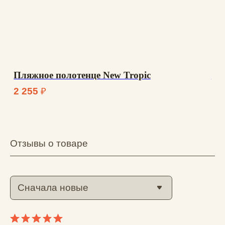
Алина
11.06.2026
Супер, мне нравится кошелек. Стиль. 
Необычный)
Вам помог этот отзыв?
0
0
Александра
04.06.2026
Тяжело было выбрать принт, уж очень 
классный дизайн у всех вариантов. 
Интересный материал, такой легкий и 
прочнее любого кошелька. Однозначно 
рекомендую для любителей чего-то 