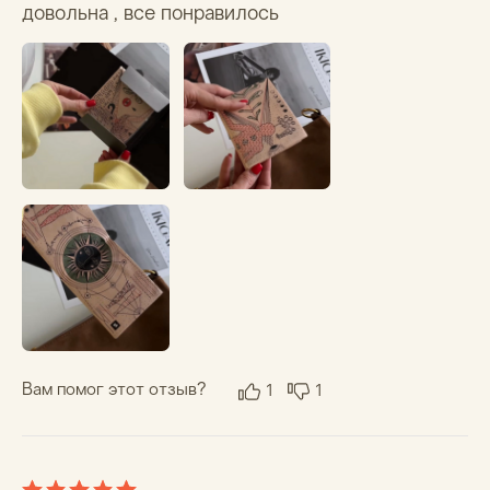
Татьяна Л.
13.10.2025
Кошелек очень лёгкий, приятный на ощупь, 
удобный, очень много в него помещается, 
больше чем в какой либо, а у меня их было 
очень много. Сразу не держался в сложенном 
виде, даже хотела купить дополнительные 
магниты, но потом как-то все исправилось, все 
работает, спасибо.
Вам помог этот отзыв?
0
0
Елизавета М.
03.10.2025
кошелек очень хорошего качества, стильный, 
удобный, но! в него не получится положить 
много денег))) он просто не закрывается если 
в нем больше 10 купюр
Вам помог этот отзыв?
1
0