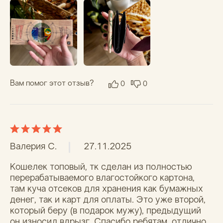
прошел, особенно понравилось, что он не 
пропускает "излучение" и никто не сможет 
списать твои деньги просто прислоня 
терминал к су
...
Показать еще
Вам помог этот отзыв?
0
0
Показать еще
Поделитесь вашим мнением
Общая оценка *
Отзыв