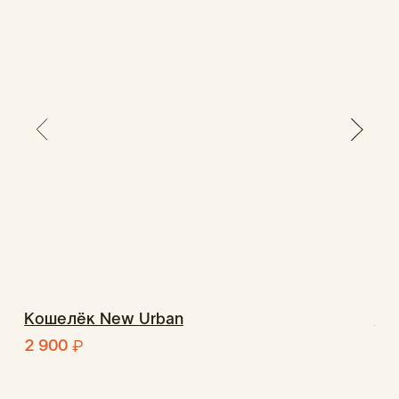
Вам помог этот отзыв?
1
1
Анна Берг
10.12.2025
Классный кошелек, легкий, тонкий и 
компактный) дизайн тоже очень классный, 
заказала еще на подарки такие))