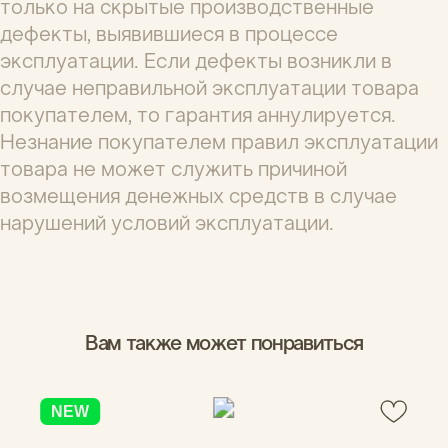
Анна
11.12.2025
Оригинально выглядит, действительно 
прочный и очень вместительный🔥 
помещается даже в карман джинс
Вам помог этот отзыв?
0
1
Анастасия
11.12.2025
Клевый кошелек , удобно пользоваться , всем 
довольна , все понравилось