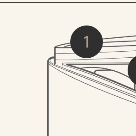
ГАРАНТИЯ И КАЧЕСТВО
Являясь производителем и контролируя
качество каждого товара, мы даем гарантию
- 365 дней. Гарантия предоставляется
только на скрытые производственные
дефекты, выявившиеся в процессе
эксплуатации. Если дефекты возникли в
случае неправильной эксплуатации товара
покупателем, то гарантия аннулируется.
Незнание покупателем правил эксплуатации
товара не может служить причиной
возмещения денежных средств в случае
нарушений условий эксплуатации.
Вам также может понравиться
NEW
NEW