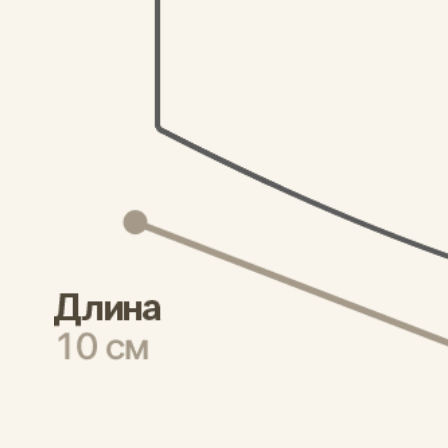
Кошелёк New Urban
Спортивное полоте
2 900
1 878
₽
₽
Отзывы о товаре
Сначала новые