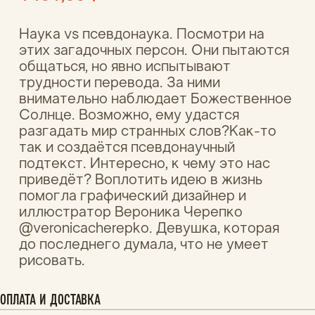
@veronicacherepko. Девушка, которая
до последнего думала, что не умеет
рисовать.
ОПЛАТА И ДОСТАВКА
ХАРАКТЕРИСТИКИ
ОСОБЕННОСТИ
ГАРАНТИЯ И КАЧЕСТВО
ОПЛАТА И ДОСТАВКА
Доставка по РФ (1-3 дня)
СДЭК от 220 ₽, Почта РФ от 197 ₽,
бесплатно при заказе от 3000 ₽. Оплата
картой онлайн, трек-номер сразу.
Доставка за рубеж (от 7 дней)
Почта РФ — 900 ₽, СДЭК — 550 ₽.
Отправляем в страны, принимающие посылки
из России. Оплата картой онлайн, трек-
номер сразу.
ХАРАКТЕРИСТИКИ