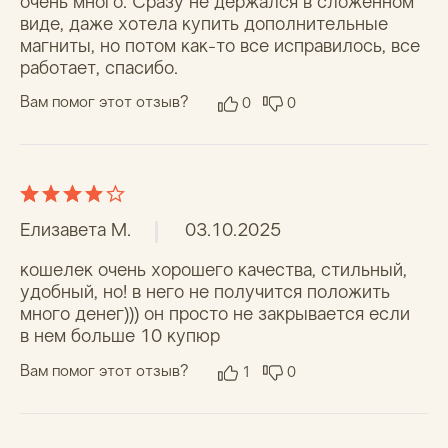
+7 (921) 967-46-55
MANAGER@NEWWALLET.RU
Наб. реки Карповки, 5,
корпус 22, помещение 316,
Санкт-Петербург, 197376
Политика конфиденциальности
Публичная оферта
ОГРНИП: 310860314400048 / ИП Леонтьев А.К.