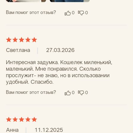
Вам помог этот отзыв?
0
0
Валерия С.
27.11.2025
Кошелек топовый, тк сделан из полностью 
перерабатываемого влагостойкого картона, 
там куча отсеков для хранения как бумажных 
денег, так и карт для оплаты. Это уже второй, 
который беру (в подарок мужу), предыдущий 
он износил вдрызг. Спасибо ребятам, отлично 
делают.
Вам помог этот отзыв?
0
0