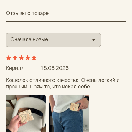
Вам помог этот отзыв?
0
0
Кристина
10.12.2025
Я думала у меня маленький кошелёк..) Этот 
занимает в сумке гораздо меньше места, и 
гораздо легче чем предыдущий, но при этом в 
него помещается все что нужно, и дизайн 
классный 👌🏻