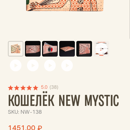
5.0
(
38
)
КОШЕЛЁК NEW MYSTIC
SKU:
NW-138
1451,00
₽
Наука vs псевдонаука. Посмотри на
этих загадочных персон. Они пытаются
общаться, но явно испытывают
трудности перевода. За ними
внимательно наблюдает Божественное
Солнце. Возможно, ему удастся
разгадать мир странных слов?Как-то
так и создаётся псевдонаучный
подтекст. Интересно, к чему это нас
приведёт? Воплотить идею в жизнь
помогла графический дизайнер и
иллюстратор Вероника Черепко