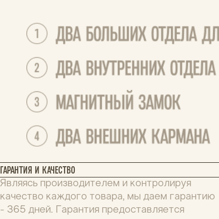
Кирилл
18.06.2026
Кошелек отличного качества. Очень легкий и 
прочный. Прям то, что искал себе.
Вам помог этот отзыв?
0
0
Светлана
27.03.2026
Интересная задумка. Кошелек миленький, 
маленький. Мне понравился. Сколько 
прослужит- не знаю, но в использовании 
удобный. Спасибо.
Вам помог этот отзыв?
0
0