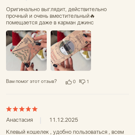
Александра П.
06.11.2025
мне нравится, что кошелёк плоский и удобный, 
но со временем бумага начинает сдираться, 
хотя не прошло и года(
Вам помог этот отзыв?
0
0
Евгений Т.
16.10.2025
!!БлагоДарю _это кРАсиво и УМно))
Вам помог этот отзыв?
0
0