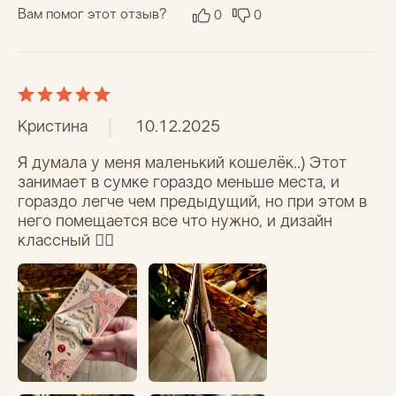
Мария К.
04.09.2025
Ну дизайн просто отвал бошки) И он 
достаточно износостойкий, да.
Вам помог этот отзыв?
0
0
Тоторо
13.08.2025
Бралось в подарок. Одариваемый доволен
Вам помог этот отзыв?
0
0
Анастасия
18.07.2025
Очень классный кошелек, хорошо что внутрь 
положили образец материала из которого он 
изготовлен, прям захотелось протестировать 
его, пыталась рвать, мочь , комкать 😁 все 