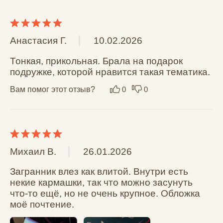
Ксения И.
27.06.2025
Прелесть! Красивый рисунок. Устойчивый 
материал.
Вам помог этот отзыв?
0
0
vero-nika-mal
23.06.2025
Крутой материал. паспорт сам на себя стал 
не похож . Будто мягкая мини тетрадочка. 
очень удобные кармашки для карт права в 
них зашли замечательно. Очень 
понравилось что картинка с двух сторон не 
повторяется если его развернуть то это 
одно большое изображение. Надеюсь 
прослужит долго
Вам помог этот отзыв?
0
0