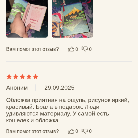
Sutenso
05.06.2025
Отличное качество, приятный на ощупь, 
рекомендую)
Вам помог этот отзыв?
0
0
Александр Ф.
20.05.2025
Классная обложка, влезает паспорт, СТС, 
права и пара карт, раздувает при этом не 
сильно. Материал приятный, и правда 
влагостойкий. В отличает от обычной кожи 
не красится. У меня намокла кожа как-то раз 
и отдала краску на страницы паспорта и 
часть денег. Неприятно.