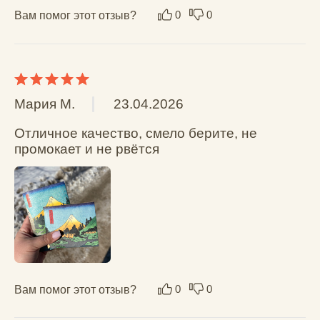
красивый. Брала в подарок. Люди 
удивляются материалу. У самой есть 
кошелек и обложка.
Вам помог этот отзыв?
0
0
Валентина
05.08.2025
Я в полной любви к бренду. Это уже не 
первая купленная обложка. Рекомендую! 
Знакома с брендом уже будто бы лет 8, не 
знаю сколько за это время, сменила 
кошельков.
Вам помог этот отзыв?
0
0