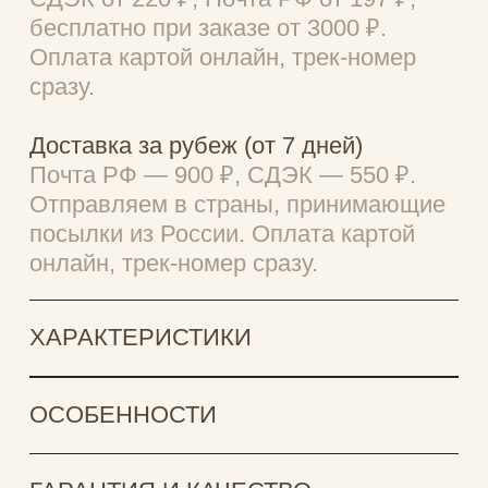
Вам также может понравиться
NEW
NEW
Пляжное полотенце New Happycroc
Спортивное полотен