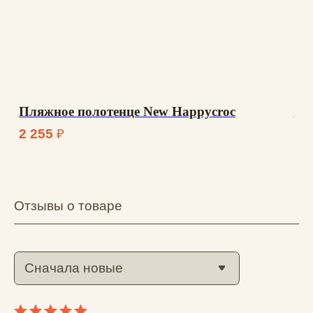
Вам помог этот отзыв?
0
0
Александра
04.06.2026
Тяжело было выбрать принт, уж очень 
классный дизайн у всех вариантов. 
Интересный материал, такой легкий и 
прочнее любого кошелька. Однозначно 
рекомендую для любителей чего-то 
необычного и не как у всех
Вам помог этот отзыв?
0
0