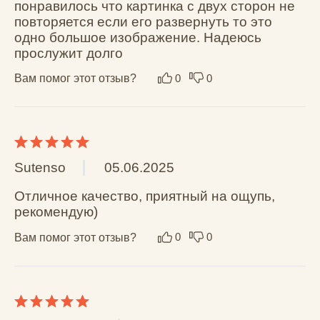
Вам помог этот отзыв?
0
0
Дима Левченко
13.02.2024
Достоинства: тонкий и крепкий

Недостатки: нет магнитов

Комментарий: великолепный чехол за свои 
деньги, пользуюсь таким кошельком уже 3 
года, жаль что не на магнитах но тоже 
сойдёт