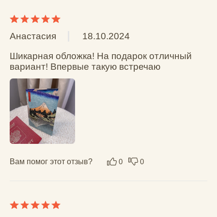
Вопрос-ответ
Блог
Контакты
+7 (921) 967-
46-55
AGER@NEWWALLET.RU
Наб. реки Карповки, 5,
корпус 22, помещение 316,
Санкт-Петербург, 197376