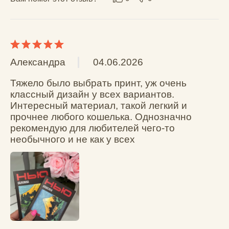
Михаил В.
26.01.2026
Загранник влез как влитой. Внутри есть 
некие кармашки, так что можно засунуть 
что-то ещё, но не очень крупное. Обложка 
моё почтение.
Вам помог этот отзыв?
0
0
Аноним
29.09.2025
Обложка приятная на ощупь, рисунок яркий, 