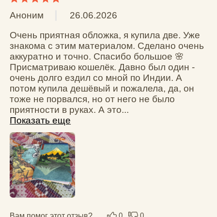
Мария М.
23.04.2026
Отличное качество, смело берите, не 
промокает и не рвётся
Вам помог этот отзыв?
0
0
Анастасия Г.
10.02.2026
Тонкая, прикольная. Брала на подарок 
подружке, которой нравится такая тематика.
Вам помог этот отзыв?
0
0