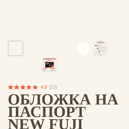
4.9
(
23
)
ОБЛОЖКА НА
ПАСПОРТ
NEW FUJI
SKU:
NC-035
1218,00
₽
С этой обложкой ты как и все японцы
сможешь бесконечно смотреть на Фудзи
и цветущую сакуру, пересчитывать
морские волны и цветы в прическах
гейш. Да что там, возможно она
вдохновит тебя на настоящее японское
путешествие…пусть даже ты начнешь с
ближайшего суши-бара.