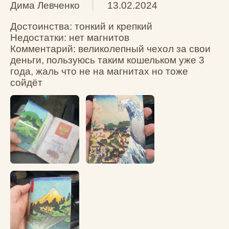
Политика конфиденциальности
Публичная оферта
ОГРНИП: 310860314400048 / ИП Леонтьев А.К.
* Принадлежит Мета (Meta Platforms) -
запрещенная в РФ организация
В корзину