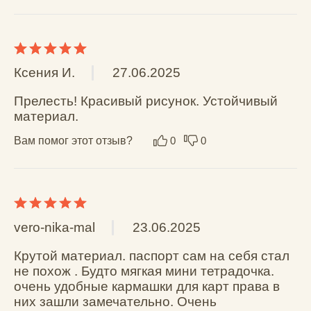
Саша Север
06.02.2025
всё круто, материал топ. паспорт впритык 
думаю эта штука будет вечной
Вам помог этот отзыв?
0
0
Анастасия
18.10.2024
Шикарная обложка! На подарок отличный 
вариант! Впервые такую встречаю