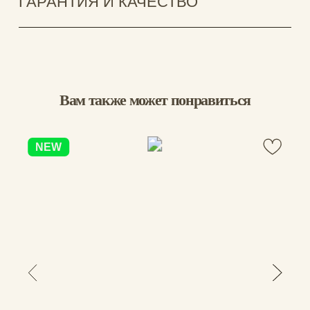
2 255
₽
1 878
₽
Отзывы о товаре
Сначала новые
Аноним
26.06.2026
Очень приятная обложка, я купила две. Уже 
знакома с этим материалом. Сделано очень 
аккуратно и точно. Спасибо большое 🌸 
Присматриваю кошелёк. Давно был один - 
очень долго ездил со мной по Индии. А 
потом купила дешёвый и пожалела, да, он 
тоже не порвался, но от него не было 
приятности в руках. А это
...
Показать еще