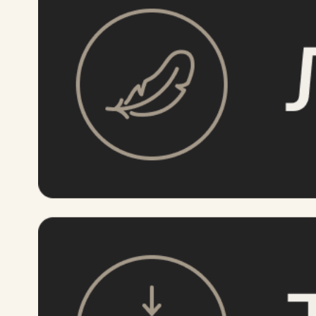
ОСОБЕННОСТИ
Практичная
— подходит как для
гражданского, так и для заграничного
паспорта.
Водостойкая
— материал Tyvek не
пропускает влагу и сохраняет ваши
документы в случае дождя или попадания
в жидкость.
Прочная
— материал изделия Tyvek
сверхпрочный и устойчив к износу.
Тонкая
— толщина изделия 3 мм.