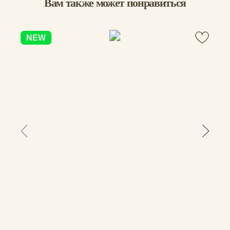
Взяла комплект картхолдер+обложка, давно 
хотела и покупка оправдала ожидания. 
Очень удобно и стильно. Надеюсь, и 
долговечно. Спасибо👍
Вам помог этот отзыв?
0
0
Мария Б.
03.12.2025
Все круто, стильно и практично