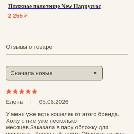
Вам помог этот отзыв?
0
0
Ильичева Ю.
09.10.2025
приятный на ощупь в эксплуатации не 
рвётся
Вам помог этот отзыв?
0
0
Кирилл Щ.
28.09.2025
суперская, выглядит необычно, но все же со 
временем затирается думаю износ — это 
нормально
Вам помог этот отзыв?
0
0