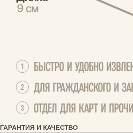
Сначала новые
Елена
05.06.2026
У меня уже есть кошелек от этого бренда. 
Хожу с ним уже несколько 
месяцев.Заказала в пару обложку для 
паспорта . Красивый принт. Обложка тонкая, 
легкая и очень прочная. Спасибо за такие 
классные вещи 👍🏻