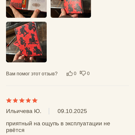
Вам помог этот отзыв?
0
0
Алена
02.05.2024
Достоинства: прочный, 
водонепроницаемый, яркие 
пигментирование краски

Недостатки: похоже на бумагу, страшно, что 
порвешь, но на деле очень прочный

Комментарий: покупала в подарок, очень 
понравился!!
Вам помог этот отзыв?
0
0
Екатерина К.
25.04.2024
Давно хотела обложку от этой фирмы - мне 
все нравится! Яркая, прочная, приятная на 
ощупь.