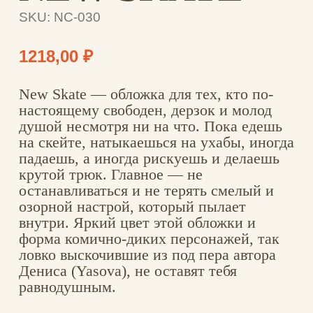
внутри. Яркий цвет этой обложки и
форма комично-диких персонажей, так
ловко выскочившие из под пера автора
Дениса (Yasova), не оставят тебя
равнодушным.
ОПЛАТА И ДОСТАВКА
ХАРАКТЕРИСТИКИ
ОСОБЕННОСТИ
ГАРАНТИЯ И КАЧЕСТВО
ОПЛАТА И ДОСТАВКА
Доставка по РФ (1-3 дня)
СДЭК от 220 ₽, Почта РФ от 197 ₽,
бесплатно при заказе от 3000 ₽. Оплата
картой онлайн, трек-номер сразу.
Доставка за рубеж (от 7 дней)
Почта РФ — 900 ₽, СДЭК — 550 ₽.
Отправляем в страны, принимающие
посылки из России. Оплата картой онлайн,
трек-номер сразу.
ХАРАКТЕРИСТИКИ