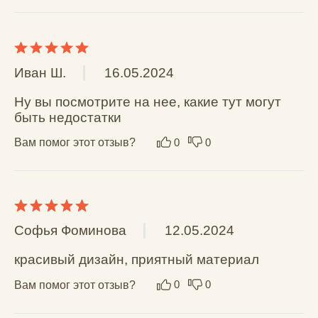
ОГРНИП: 310860314400048 / ИП Леонтьев А.К.
* Принадлежит Мета (Meta Platforms) -
запрещенная в РФ организация
В корзину