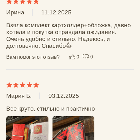
Комментарий: хожу уже месяца 3-4
Вам помог этот отзыв?
0
1
Иван Ш.
16.05.2024
Ну вы посмотрите на нее, какие тут могут 
быть недостатки
Вам помог этот отзыв?
0
0
Софья Фоминова
12.05.2024
красивый дизайн, приятный материал