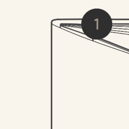
ГАРАНТИЯ И КАЧЕСТВО
Являясь производителем и контролируя
качество каждого товара, мы даем
гарантию - 365 дней. Гарантия
предоставляется только на скрытые
производственные дефекты, выявившиеся
в процессе эксплуатации. Если дефекты
возникли в случае неправильной
эксплуатации товара покупателем, то
гарантия аннулируется. Незнание
покупателем правил эксплуатации товара
не может служить причиной возмещения
денежных средств в случае нарушений
условий эксплуатации.
Вам также может понравиться