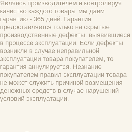
Вам помог этот отзыв?
0
0
Валерия С.
30.04.2026
Красивая, яркая, функциональная)
Вам помог этот отзыв?
0
0
Валентина П.
31.03.2026
Думала долго не проживёт, но уже как год 
ношу, классная обложка.
Вам помог этот отзыв?
0
0
Ирина
11.12.2025