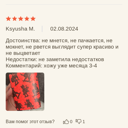
+7 (921) 967-
46-55
AGER@NEWWALLET.RU
Наб. реки Карповки, 5,
корпус 22, помещение 316,
Санкт-Петербург, 197376
Политика конфиденциальности
Публичная оферта