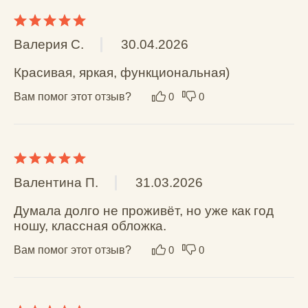
Ника З.
07.02.2025
Крутая обложка. Внутри есть отдел для карт
Вам помог этот отзыв?
0
0
Ksyusha M.
02.08.2024
Достоинства: не мнется, не пачкается, не 
мокнет, не рвется выглядит супер красиво и 
не выцветает

Недостатки: не заметила недостатков
