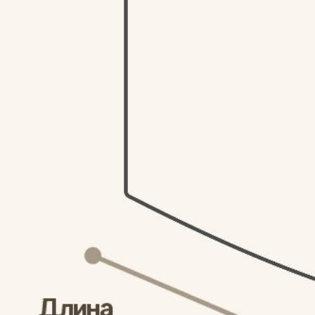
NEW
NEW
Пляжное полотенце New Happycroc
Обложка на паспорт
2 255
₽
1 218
₽
Отзывы о товаре