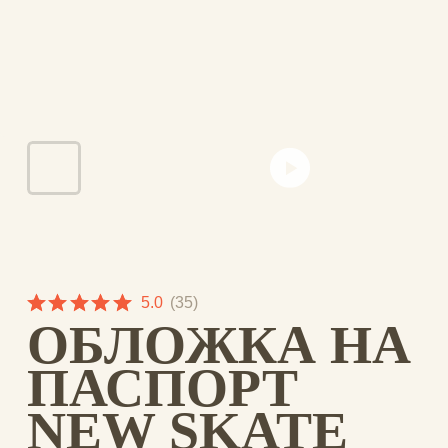
5.0
(
35
)
ОБЛОЖКА НА
ПАСПОРТ
NEW SKATE
SKU:
NC-030
1218,00
₽
New Skate — обложка для тех, кто по-
настоящему свободен, дерзок и молод
душой несмотря ни на что. Пока едешь
на скейте, натыкаешься на ухабы, иногда
падаешь, а иногда рискуешь и делаешь
крутой трюк. Главное — не
останавливаться и не терять смелый и
озорной настрой, который пылает