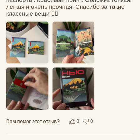
Александр Г.
05.08.2025
Суперкайф обложки. Лёгкие, красивые.
Вам помог этот отзыв?
0
0
nutmq
28.02.2025
Достоинства: Хороший чехол, несмотря на 
то, что сделан из бумаги проходил с таким 
же пару лет.

Недостатки: Если носите в кармашках 
банковские карты или права будьте 
внимательнее, карты в них держаться не то 
чтобы надежно
Вам помог этот отзыв?
0
1