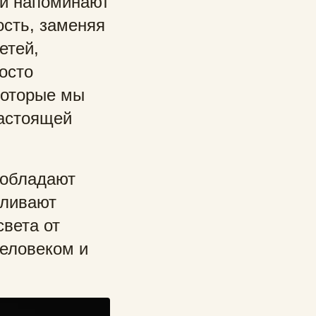
ни напоминают
ость, заменяя
етей,
осто
которые мы
настоящей
еобладают
иливают
вета от
еловеком и