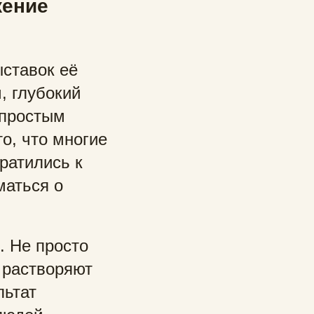
жение
ыставок её
, глубокий
 простым
о, что многие
ратились к
маться о
. Не просто
 растворяют
льтат