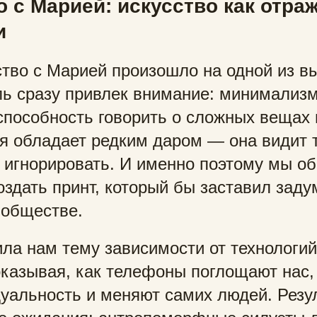
 с Марией: искусство как отра
и
тво с Марией произошло на одной из в
ль сразу привлек внимание: минимализм
способность говорить о сложных вещах
я обладает редким даром — она видит т
 игнорировать. И именно поэтому мы об
оздать принт, который бы заставил заду
обществе.
ла нам тему зависимости от технологий
показывая, как телефоны поглощают нас,
уальность и меняют самих людей. Резу