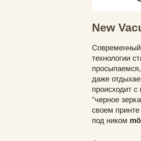
New Vac
Современный 
технологии с
просыпаемся,
даже отдыхае
происходит с 
"черное зерк
своем принте
под ником
mö