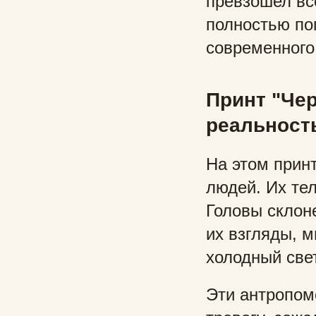
превзошел вс
полностью по
современного
Принт "Чер
реальност
На этом прин
людей. Их те
Головы склон
их взгляды, м
холодный све
Эти антропом