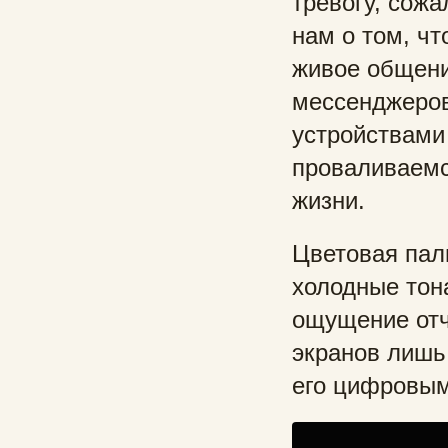
тревогу, сож
нам о том, ч
живое общени
мессенджеров
устройствами
проваливаемс
жизни.
Цветовая пал
холодные тон
ощущение отч
экранов лишь
его цифровым