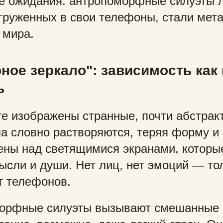
е ожидания: антропоморфные силуэты 
груженных в свои телефоны, стали мет
 мира.
ное зеркало": зависимость как
ь
те изображены странные, почти абстра
ла словно растворяются, теряя форму и 
ены над светящимися экранами, которы
ысли и души. Нет лиц, нет эмоций — то
т телефонов.
орфные силуэты вызывают смешанные 