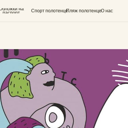
и на
Спорт полотенце
Пляж полотенце
О нас
рт