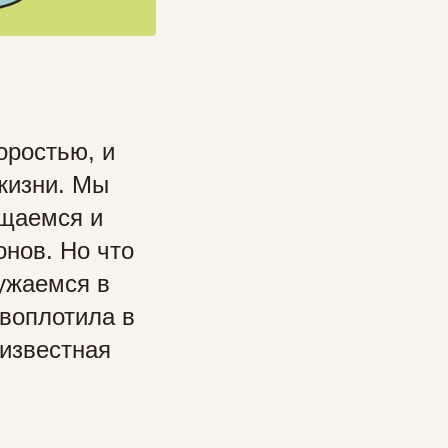
оростью, и
жизни. Мы
бщаемся и
нов. Но что
ружаемся в
 воплотила в
 известная