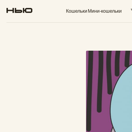
Обложк
Кошельки
Мини-кошельки
паспо