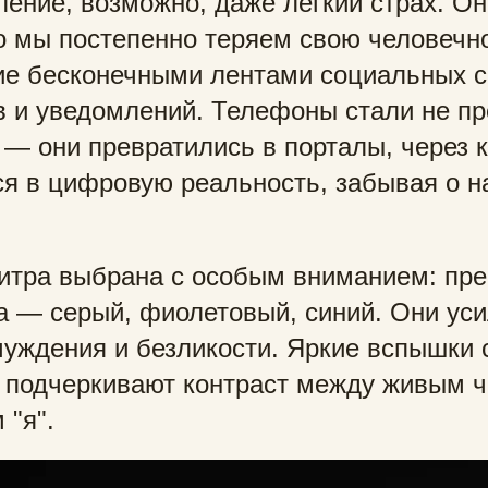
аление, возможно, даже легкий страх. О
то мы постепенно теряем свою человечн
е бесконечными лентами социальных с
 и уведомлений. Телефоны стали не пр
 — они превратились в порталы, через 
я в цифровую реальность, забывая о 
итра выбрана с особым вниманием: пр
а — серый, фиолетовый, синий. Они ус
уждения и безликости. Яркие вспышки с
 подчеркивают контраст между живым ч
 "я".