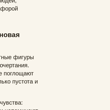
людей,
афорой
 новая
ктные фигуры
очертания.
е поглощают
лько пустота и
чувства: