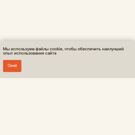
ОГРНИП: 310860314400048 / ИП Леонтьев А.К.
* Принадлежит Мета (Meta Platforms) -
запрещенная в РФ организация
Мы используем файлы cookie, чтобы обеспечить наилучший
опыт использования сайта
Окей