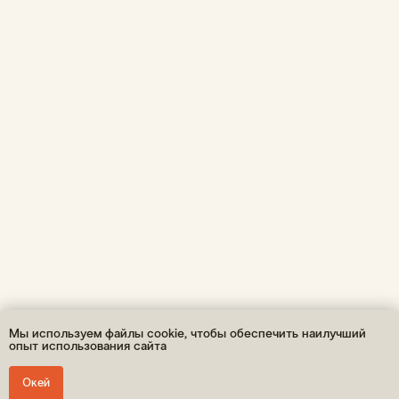
Публичная оферта
ОГРНИП: 310860314400048 / ИП Леонтьев А.К.
* Принадлежит Мета (Meta Platforms) -
запрещенная в РФ организация
Мы используем файлы cookie, чтобы обеспечить наилучший
опыт использования сайта
Окей