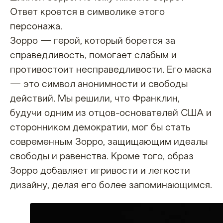
Ответ кроется в символике этого
персонажа.
Зорро — герой, который борется за
справедливость, помогает слабым и
противостоит несправедливости. Его маска
— это символ анонимности и свободы
действий. Мы решили, что Франклин,
Каталог
будучи одним из отцов-основателей США и
КОШЕЛЬКИ
сторонником демократии, мог бы стать
МИНИ-
современным Зорро, защищающим идеалы
КОШЕЛЬКИ
ОБЛОЖКИ НА
свободы и равенства. Кроме того, образ
ПАСПОРТ
Зорро добавляет игривости и легкости
СПОРТ
дизайну, делая его более запоминающимся.
ПОЛОТЕНЦЕ
ПЛЯЖ
ПОЛОТЕНЦЕ