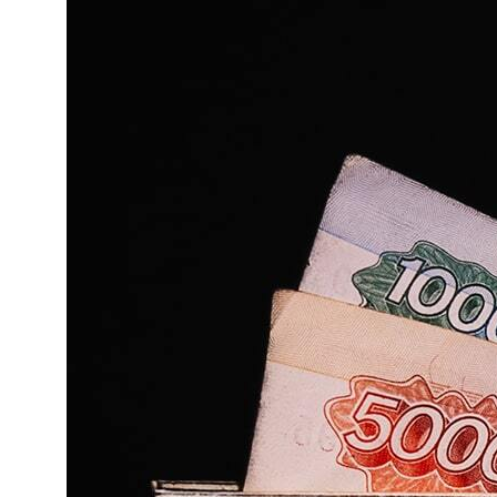
О компании
О
БРЕНДЕ
ПРОДУКЦИЯ ИЗ
TYVEK
ПРОДУКЦИИ ИЗ
LEOLITE
Мерч
Опт
Trade-in
Гарантия возврата
Доставка и оплата
Вопрос-ответ
Блог
Контакты
+7 (921) 967-