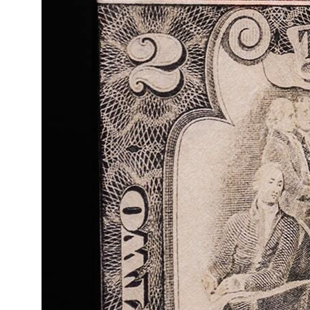
46-55
AGER@NEWWALLET.RU
Наб. реки Карповки, 5,
корпус 22, помещение 316,
Санкт-Петербург, 197376
Политика конфиденциальности
Публичная оферта
ОГРНИП: 310860314400048 / ИП Леонтьев А.К.
* Принадлежит Мета (Meta Platforms) -
запрещенная в РФ организация