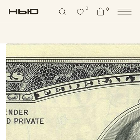
0
0
0