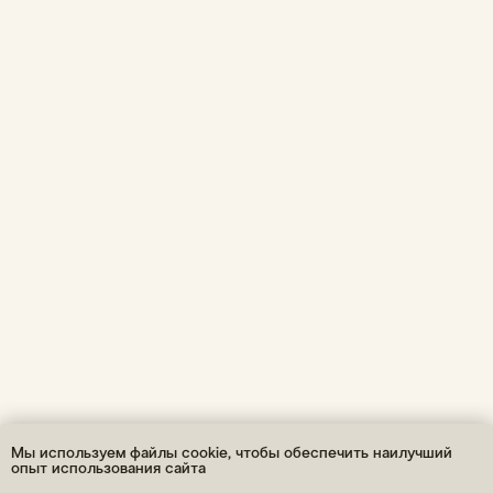
MANAGER@NEWWALLET.RU
Наб. реки Карповки, 5,
корпус 22, помещение 316,
Санкт-Петербург, 197376
Политика конфиденциальности
Публичная оферта
ОГРНИП: 310860314400048 / ИП Леонтьев А.К.
* Принадлежит Мета (Meta Platforms) -
запрещенная в РФ организация
Мы используем файлы cookie, чтобы обеспечить наилучший
опыт использования сайта