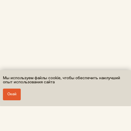
Политика конфиденциальности
Публичная оферта
ОГРНИП: 310860314400048 / ИП Леонтьев А.К.
* Принадлежит Мета (Meta Platforms) -
запрещенная в РФ организация
Мы используем файлы cookie, чтобы обеспечить наилучший
опыт использования сайта
Окей