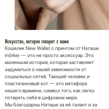
КОШЕЛЬКИ
МИНИ-КОШЕЛЬКИ
ОБЛОЖКИ НА ПАСПОРТ
СПОРТ ПОЛОТЕНЦЕ
Искусство, которое говорит с вами
ПЛЯЖ ПОЛОТЕНЦЕ
Кошелек New Wallet с принтом от Наташи
mörker — это не просто аксессуар. Это
О компании
маленькая история, которая заставляет
О БРЕНДЕ
задуматься о нашей зависимости от
ПРОДУКЦИЯ ИЗ TYVEK
социальных сетей. Тающий человек и
пластилиновый кот — это метафора
ПРОДУКЦИИ ИЗ LEOLITE
нашего времени, символ того, как легко
потерять себя в цифровом мире.
Мерч
Мы благодарны Наташе за её талант и за
Опт