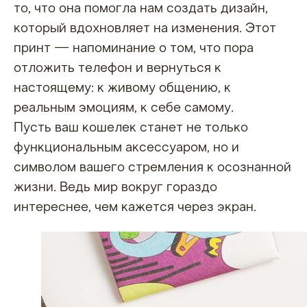
Trade-in
то, что она помогла нам создать дизайн,
Гарантия возврата
Доставка и оплата
который вдохновляет на изменения. Этот
Вопрос-ответ
принт — напоминание о том, что пора
Блог
Контакты
отложить телефон и вернуться к
настоящему: к живому общению, к
реальным эмоциям, к себе самому.
Пусть ваш кошелек станет не только
+7 (921) 967-46-55
функциональным аксессуаром, но и
MANAGER@NEWWALLET.RU
символом вашего стремления к осознанной
жизни. Ведь мир вокруг гораздо
Наб. реки Карповки, 5,
интереснее, чем кажется через экран.
корпус 22, помещение 316,
Санкт-Петербург, 197376