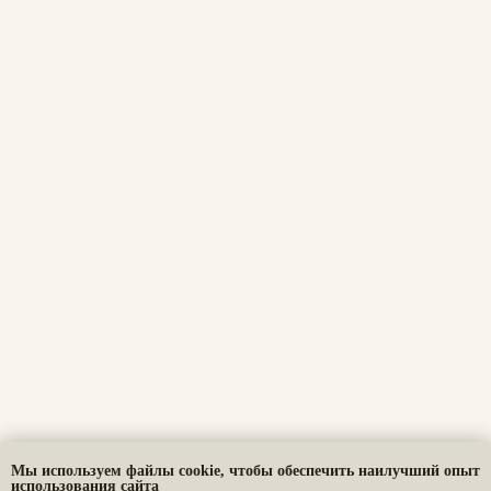
Политика конфиденциальности
Публичная оферта
ОГРНИП: 310860314400048 / ИП Леонтьев А.К.
* Принадлежит Мета (Meta Platforms) -
запрещенная в РФ организация
Мы используем файлы cookie, чтобы обеспечить наилучший опыт
использования сайта