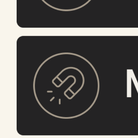
ОСОБЕННОСТИ
Тонкий
— толщина 3 мм
Легкий
— вес 11 грамм
Прочный
— материал изделия сверхпрочный
и устойчив к износу
Непромокаемый
— материал Tyvek не
пропускает влагу