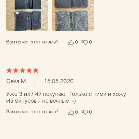
Доставка и оплата
Вопрос-ответ
Блог
Контакты
+7 (921) 967-46-55
MANAGER@NEWWALLET.RU
Наб. реки Карповки, 5,
корпус 22, помещение 316,
Санкт-Петербург, 197376