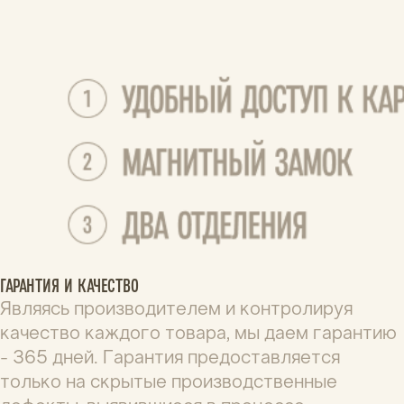
Сева М.
15.05.2026
Уже 3 или 4й покупаю. Только с ними и хожу. 
Из минусов - не вечные :-)
Вам помог этот отзыв?
0
0
Поделитесь вашим мнением
Общая оценка *
Отзыв