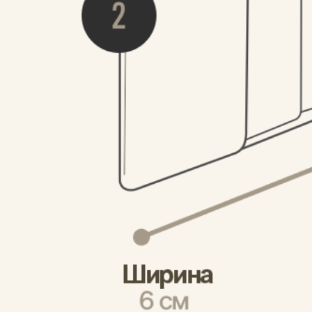
Сначала новые
M S.
01.07.2026
Еще семь лет назад купил такой картхолдер и 
с удовольствием его носил. Последний год он 
начал активнее разваливаться и как я рад что 
New Wallet вновь выпустили оригинальную 
классическую монотонную версию! Это самый 
тонкий и прочный картхолдер который сейчас 
можно купить. Он закрывается на магнитик. 
...
Показать еще
Вам помог этот отзыв?
0
0