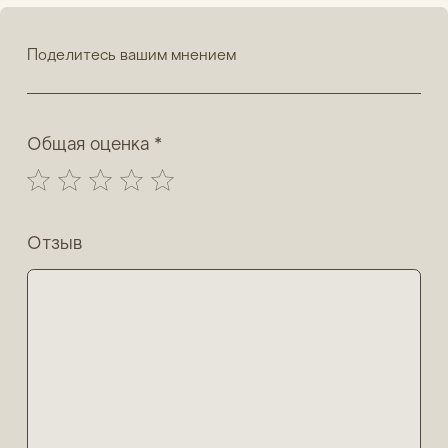
Политика конфиденциальности
Публичная оферта
ОГРНИП: 310860314400048 / ИП Леонтьев А.К.
* Принадлежит Мета (Meta Platforms) -
запрещенная в РФ организация