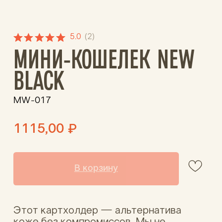
BLACK
MW-017
1115,00
₽
В корзину
Этот картхолдер — альтернатива
коже без компромиссов. Мы не
используем материалы животного
происхождения: вместо этого создаём
точную визуальную имитацию кожи с
помощью современных печатных
технологий. Результат — стильный,
лёгкий и экологичный аксессуар,
который можно переработать после
использования. Идеальный выбор для
тех, кто ценит классический вид, но
выбирает осознанность и инновации.
ОПЛАТА И ДОСТАВКА