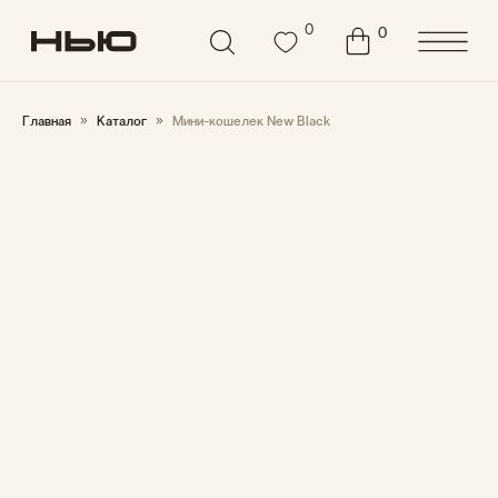
3000 ₽
Бесплатная доставка от
0
0
0
Главная
Каталог
Мини-кошелек New Black
5.0
(
2
)
МИНИ-КОШЕЛЕК NEW