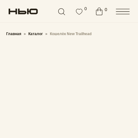
Бесплатная доставка от
3000 ₽
0
0
0
Главная
Каталог
Кошелёк New Trailhead