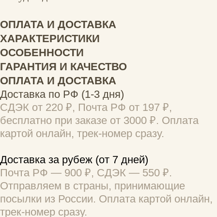
ХАРАКТЕРИСТИКИ