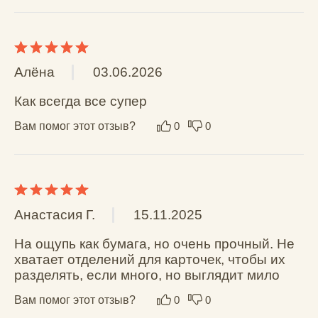
О компании
О
БРЕНДЕ
ПРОДУКЦИЯ ИЗ
TYVEK
ПРОДУКЦИИ ИЗ
LEOLITE
Мерч
Опт
Trade-in
Гарантия возврата
Доставка и оплата
Вопрос-ответ
Блог
Контакты
+7 (921) 967-
46-55