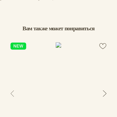
Голубкина Вера
04.10.2025
Покупала в подарок, очень хороший 
кошелек!
Вам помог этот отзыв?
0
0
Дарья К.
20.09.2025
суперский
Вам помог этот отзыв?
0
0
Сергей
27.06.2025
моднейшие кошельки! уже такие покупали 
раньше
Вам помог этот отзыв?
0
0