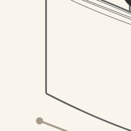
Вам также может понравиться
NEW
NEW
Кошелёк New Naruto
Кошелёк New Marim
1 372
₽
1 372
₽