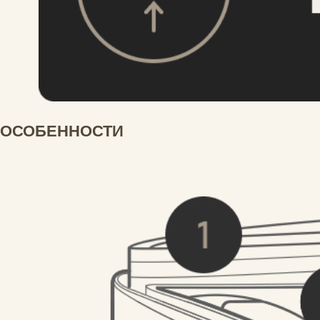
ГАРАНТИЯ И КАЧЕСТВО
Являясь производителем и контролируя
качество каждого товара, мы даем
гарантию - 365 дней. Гарантия
предоставляется только на скрытые
производственные дефекты, выявившиеся
в процессе эксплуатации. Если дефекты
возникли в случае неправильной
эксплуатации товара покупателем, то
гарантия аннулируется. Незнание
покупателем правил эксплуатации товара
не может служить причиной возмещения
денежных средств в случае нарушений
условий эксплуатации.