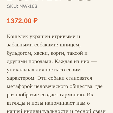
характером. Эти собаки становятся
метафорой человеческого общества, где
разнообразие создает гармонию. Их
взгляды и позы напоминают нам о
нашей индивидуальности и тесной связи
друг с другом. Этот принт — не просто
рисунок, а отражение наших душ и
напоминание о ценности каждого в
едином мире.
ОПЛАТА И ДОСТАВКА
ХАРАКТЕРИСТИКИ
ОСОБЕННОСТИ
ГАРАНТИЯ И КАЧЕСТВО
ОПЛАТА И ДОСТАВКА
Доставка по РФ (1-3 дня)
СДЭК от 220 ₽, Почта РФ от 197 ₽,
бесплатно при заказе от 3000 ₽. Оплата
картой онлайн, трек-номер сразу.
Доставка за рубеж (от 7 дней)