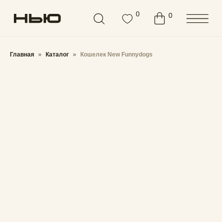
Бесплатная доставка от
3000 ₽
0
0
0
Главная
Каталог
Кошелек New Funnydogs