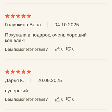
AGER@NEWWALLET.RU
Наб. реки Карповки, 5,
корпус 22, помещение 316,
Санкт-Петербург, 197376
Политика конфиденциальности
Публичная оферта
ОГРНИП: 310860314400048 / ИП Леонтьев А.К.
* Принадлежит Мета (Meta Platforms) -
запрещенная в РФ организация