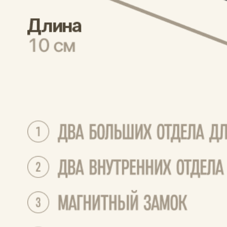
Отзывы о товаре
Сначала новые
Мария
04.08.2026
Фото после года использования, ни одной 
дырки, просто потертости. Для кошелька из 
бумаги отличный результат)