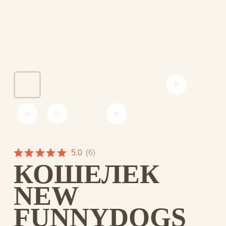
5.0
(
6
)
КОШЕЛЕК
NEW
FUNNYDOGS
SKU:
NW-163
1372,00
₽
Кошелек украшен игривыми и
забавными собаками: шпицем,
бульдогом, хаски, корги, таксой и
другими породами. Каждая из них —
уникальная личность со своим