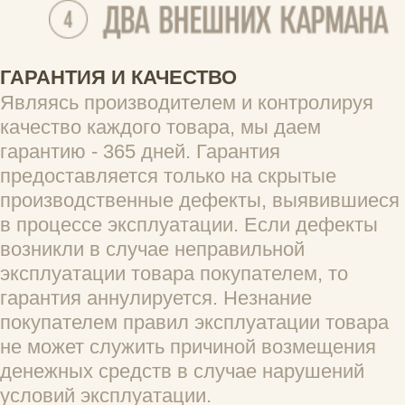
Вам помог этот отзыв?
0
0
Алёна
03.06.2026
Как всегда все супер
Вам помог этот отзыв?
0
0
Анастасия Г.
15.11.2025
На ощупь как бумага, но очень прочный. Не 
хватает отделений для карточек, чтобы их 
разделять, если много, но выглядит мило
Вам помог этот отзыв?
0
0